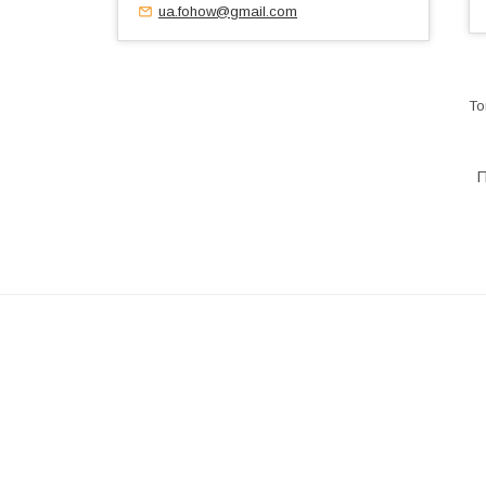
ua.fohow@gmail.com
П