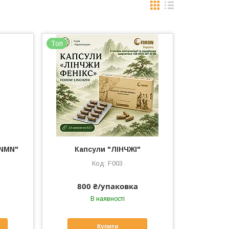
Топ
"NMN"
Капсули "ЛІНЧЖІ"
F003
800 ₴/упаковка
В наявності
Купити